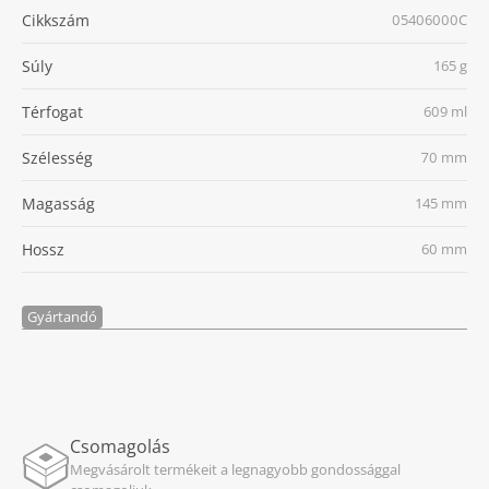
Cikkszám
05406000C
Súly
165 g
Térfogat
609 ml
Szélesség
70 mm
Magasság
145 mm
Hossz
60 mm
Gyártandó
Csomagolás
Megvásárolt termékeit a legnagyobb gondossággal