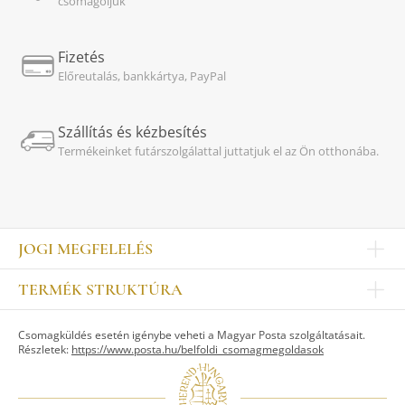
csomagoljuk
Fizetés
Előreutalás, bankkártya, PayPal
Szállítás és kézbesítés
Termékeinket futárszolgálattal juttatjuk el az Ön otthonába.
JOGI MEGFELELÉS
Impresszum
TERMÉK STRUKTÚRA
Kapcsolat
Egyéb
Munkatársak
Csomagküldés esetén igénybe veheti a Magyar Posta szolgáltatásait.
ASZTALKULTÚRA
Jogi nyilatkozat
Részletek:
https://www.posta.hu/belfoldi_csomagmegoldasok
Készletek
TI
Tálak, tálcák
Adatvédelem