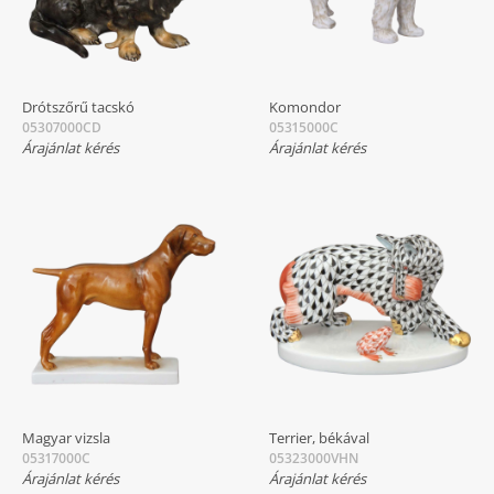
Drótszőrű tacskó
Komondor
05307000CD
05315000C
Árajánlat kérés
Árajánlat kérés
Magyar vizsla
Terrier, békával
05317000C
05323000VHN
Árajánlat kérés
Árajánlat kérés