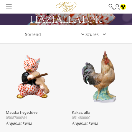
HÁZIÁLLATOK
Szűrés
Macska hegedűvel
Kakas, álló
05087000VH
05148000C
Árajánlat kérés
Árajánlat kérés