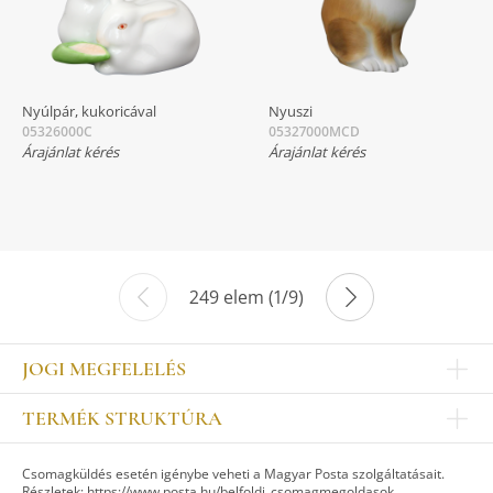
Nyúlpár, kukoricával
Nyuszi
05326000C
05327000MCD
Árajánlat kérés
Árajánlat kérés
249 elem (1/9)
JOGI MEGFELELÉS
Impresszum
TERMÉK STRUKTÚRA
Kapcsolat
Egyéb
Munkatársak
Csomagküldés esetén igénybe veheti a Magyar Posta szolgáltatásait.
ASZTALKULTÚRA
Jogi nyilatkozat
Részletek:
https://www.posta.hu/belfoldi_csomagmegoldasok