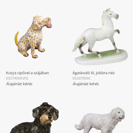
Kutya cipővel a szájában
Ágaskodó ló, jobbra néz
05274000VHJ
05287000C
Árajánlat kérés
Árajánlat kérés