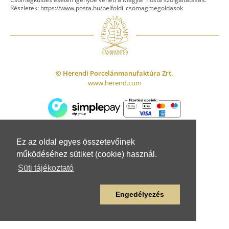
ASZTALKULTÚRA
Jogi nyilatkozat
Részletek:
https://www.posta.hu/belfoldi_csomagmegoldasok
Készletek
TI
Tálak, tálcák
Adatvédelem
Tányérok
Üzletszabályzat
Csészék, bögrék, poharak
Fogyasztóvédelem
Kannák, cukortartók
Adattovábbítási nyilatkozat
© Herendi Porcelánmanufaktúra Zrt.
Szervíz kiegészítők
www.herend.com
FIGURÁK
Állat figurák
Emberalak figurák
Egyéb figurák
LAKBERENDEZÉS
Ez az oldal egyes összetevőinek
Szórakozás
működéséhez sütiket (cookie) használ.
Kaspó, gyertyatartó
Süti tájékoztató
Bonbonier
Váza, lámpaváza
Engedélyezés
Falitál, dísztál
Egyéb lakberendezési tárgy
Képlap