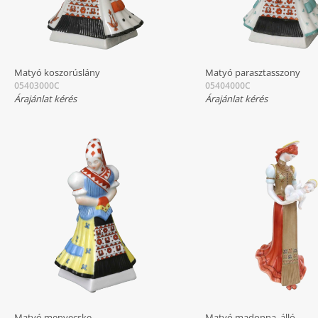
Matyó koszorúslány
Matyó parasztasszony
05403000C
05404000C
Árajánlat kérés
Árajánlat kérés
Matyó menyecske
Matyó madonna, álló