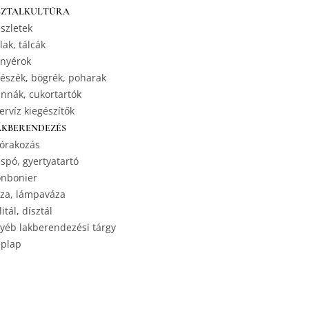
SZTALKULTÚRA
szletek
lak, tálcák
nyérok
észék, bögrék, poharak
nnák, cukortartók
ervíz kiegészítők
AKBERENDEZÉS
órakozás
spó, gyertyatartó
nbonier
za, lámpaváza
litál, dísztál
yéb lakberendezési tárgy
plap