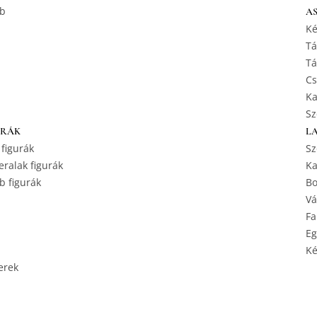
b
A
Ké
Tá
Tá
Cs
Ka
Sz
URÁK
L
 figurák
Sz
ralak figurák
Ka
b figurák
Bo
Vá
Fa
Eg
Ké
erek