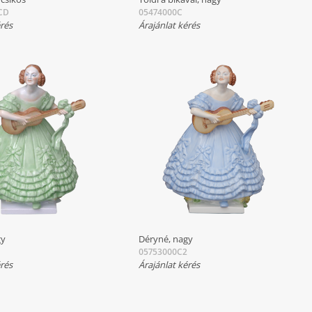
CD
05474000C
érés
Árajánlat kérés
gy
Déryné, nagy
05753000C2
érés
Árajánlat kérés