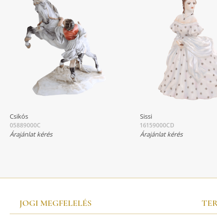
Csikós
Sissi
05889000C
16159000CD
Árajánlat kérés
Árajánlat kérés
JOGI MEGFELELÉS
TE