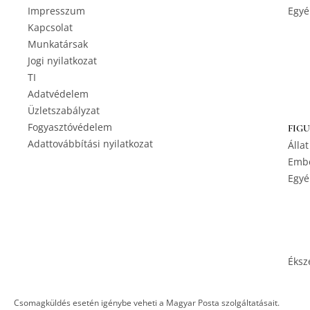
Impresszum
Egyé
Kapcsolat
Munkatársak
Jogi nyilatkozat
TI
Adatvédelem
Üzletszabályzat
Fogyasztóvédelem
FIG
Adattovábbítási nyilatkozat
Állat
Embe
Egyé
Éksz
Csomagküldés esetén igénybe veheti a Magyar Posta szolgáltatásait.