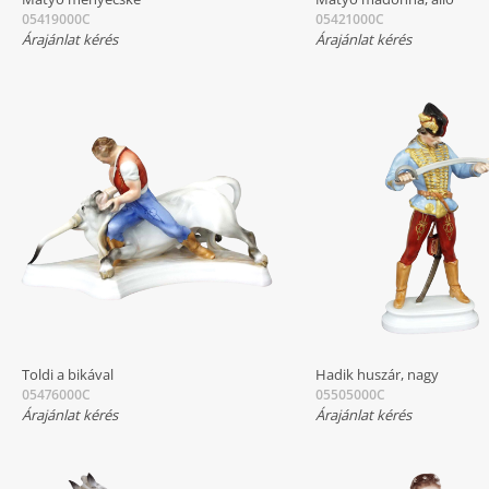
05419000C
05421000C
Árajánlat kérés
Árajánlat kérés
Toldi a bikával
Hadik huszár, nagy
05476000C
05505000C
Árajánlat kérés
Árajánlat kérés