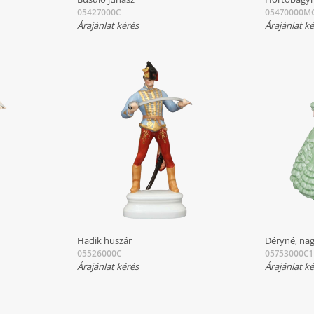
05427000C
05470000M
Árajánlat kérés
Árajánlat k
Hadik huszár
Déryné, na
05526000C
05753000C1
Árajánlat kérés
Árajánlat k