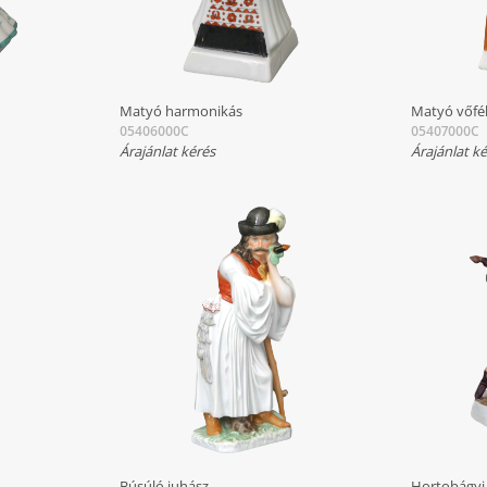
Matyó harmonikás
Matyó vőfé
05406000C
05407000C
Árajánlat kérés
Árajánlat k
Búsúló juhász
Hortobágyi 