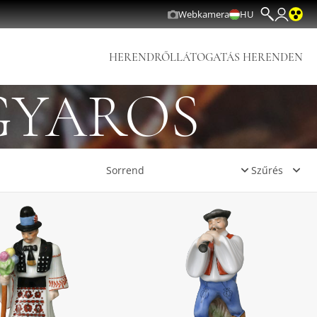
Webkamera
HU
HERENDRŐL
LÁTOGATÁS HERENDEN
GYAROS
Szűrés