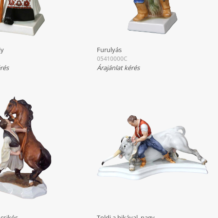
ly
Furulyás
05410000C
érés
Árajánlat kérés
csikós
Toldi a bikával, nagy