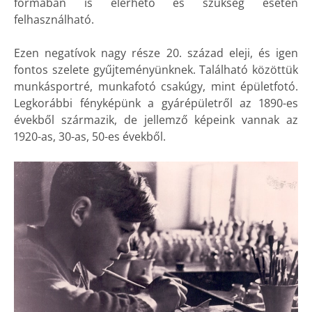
formában is elérhető és szükség esetén
felhasználható.
Ezen negatívok nagy része 20. század eleji, és igen
fontos szelete gyűjteményünknek. Található közöttük
munkásportré, munkafotó csakúgy, mint épületfotó.
Legkorábbi fényképünk a gyárépületről az 1890-es
évekből származik, de jellemző képeink vannak az
1920-as, 30-as, 50-es évekből.