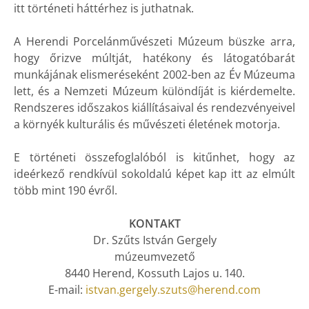
itt történeti háttérhez is juthatnak.
A Herendi Porcelánművészeti Múzeum büszke arra,
hogy őrizve múltját, hatékony és látogatóbarát
munkájának elismeréseként 2002-ben az Év Múzeuma
lett, és a Nemzeti Múzeum különdíját is kiérdemelte.
Rendszeres időszakos kiállításaival és rendezvényeivel
a környék kulturális és művészeti életének motorja.
E történeti összefoglalóból is kitűnhet, hogy az
ideérkező rendkívül sokoldalú képet kap itt az elmúlt
több mint 190 évről.
KONTAKT
Dr. Szűts István Gergely
múzeumvezető
8440 Herend, Kossuth Lajos u. 140.
E-mail:
istvan.gergely.szuts@herend.com