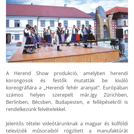
A Herend Show produkció, amelyben herendi
korongosok és festők mutatták be kiváló
koreográfiára a „Herendi fehér aranyat”. Európában
számos helyen szerepelt már,így Zürichben,
Berlinben, Bécsben, Budapesten, e fellépésekről is
rendelkezünk felvételekkel.
Jelentős tételei videótárunknak a magyar és külföldi
televíziók műsoraiból rögzített a manufaktúrát