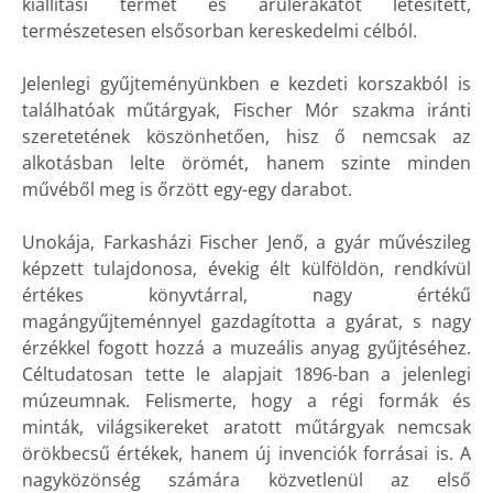
kiállítási termet és árulerakatot létesített,
természetesen elsősorban kereskedelmi célból.
Jelenlegi gyűjteményünkben e kezdeti korszakból is
találhatóak műtárgyak, Fischer Mór szakma iránti
szeretetének köszönhetően, hisz ő nemcsak az
alkotásban lelte örömét, hanem szinte minden
művéből meg is őrzött egy-egy darabot.
Unokája, Farkasházi Fischer Jenő, a gyár művészileg
képzett tulajdonosa, évekig élt külföldön, rendkívül
értékes könyvtárral, nagy értékű
magángyűjteménnyel gazdagította a gyárat, s nagy
érzékkel fogott hozzá a muzeális anyag gyűjtéséhez.
Céltudatosan tette le alapjait 1896-ban a jelenlegi
múzeumnak. Felismerte, hogy a régi formák és
minták, világsikereket aratott műtárgyak nemcsak
örökbecsű értékek, hanem új invenciók forrásai is. A
nagyközönség számára közvetlenül az első