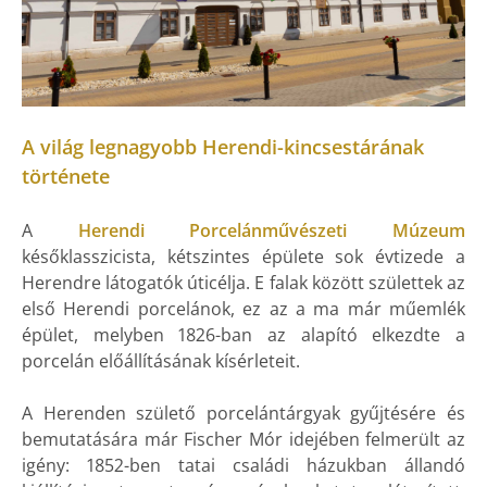
A világ legnagyobb Herendi-kincsestárának
története
A
Herendi Porcelánművészeti Múzeum
későklasszicista, kétszintes épülete sok évtizede a
Herendre látogatók úticélja. E falak között születtek az
első Herendi porcelánok, ez az a ma már műemlék
épület, melyben 1826-ban az alapító elkezdte a
porcelán előállításának kísérleteit.
A Herenden születő porcelántárgyak gyűjtésére és
bemutatására már Fischer Mór idejében felmerült az
igény: 1852-ben tatai családi házukban állandó