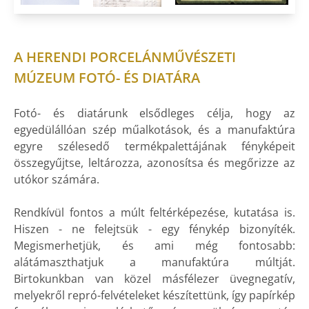
A HERENDI PORCELÁNMŰVÉSZETI
MÚZEUM FOTÓ- ÉS DIATÁRA
Fotó- és diatárunk elsődleges célja, hogy az
egyedülállóan szép műalkotások, és a manufaktúra
egyre szélesedő termékpalettájának fényképeit
összegyűjtse, leltározza, azonosítsa és megőrizze az
utókor számára.
Rendkívül fontos a múlt feltérképezése, kutatása is.
Hiszen - ne felejtsük - egy fénykép bizonyíték.
Megismerhetjük, és ami még fontosabb:
alátámaszthatjuk a manufaktúra múltját.
Birtokunkban van közel másfélezer üvegnegatív,
melyekről repró-felvételeket készítettünk, így papírkép