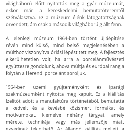
világháború előtt nyitották meg a gyár múzeumát,
ekkor már a kereskedelmi bemutatóteremtől
szétválasztva. Ez a múzeum élénk látogatottságnak
örvendett, ám csak a második világháborúig állt fenn.
A jelenlegi múzeum 1964-ben történt újjáépítése
révén mind külső, mind belső megjelenésében a
múlthoz viszonyítva óriási lépést tett meg. A fejlesztés
elkerülhetetlen volt, ha arra a porcelánművészeti
együttesre gondolunk, ahova múltja és európai rangja
folytán a Herendi porcelánt soroljuk.
1964-ben üzemi gyűjteményként és iparági
szakmúzeumként nyitotta meg kapuit. Ez a kiállítás
ízelítőt adott a manufaktúra történetéből, bemutatta
a kedvelt és a kevésbé közismert formákat és
motívumokat, kiemelve néhány tárgyat, amely
mérete, technikája vagy más jellemzője miatt
egyedinek tekinthető. Az állandó kiállítás mellett a