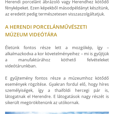
Herendi porcelánt ábrázoló vagy Herendhez kötődő
fényképeket. Ezen képekből másodpéldányt készítünk,
az eredetit pedig természetesen visszaszolgáltatjuk.
A HERENDI PORCELÁNMŰVÉSZETI
MÚZEUM VIDEÓTÁRA
Életünk fontos része lett a mozgókép, így –
alkalmazkodva a kor követelményeihez – mi is gyűjtjük
a manufaktúrához köthető felvételeket
videótárunkban.
E gyűjtemény fontos része a múzeumhoz kötődő
események rögzítése. Gyakran fordul elő, hogy híres
személyiségek, így a thaiföldi hercegi pár is,
látogatnak el Herendre. E látogatások nagy részét is
sikerült megörökítenünk az utókornak.