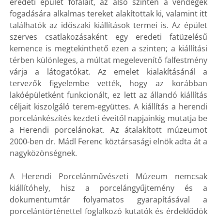
eredeti épület főfalait, az alsó szinten a vendégek
fogadására alkalmas tereket alakítottak ki, valamint itt
találhatók az időszaki kiállítások termei is. Az épület
szerves csatlakozásaként egy eredeti fatüzelésű
kemence is megtekinthető ezen a szinten; a kiállítási
térben különleges, a múltat megelevenítő falfestmény
várja a látogatókat. Az emelet kialakításánál a
tervezők figyelembe vették, hogy az korábban
lakóépületként funkcionált, ez lett az állandó kiállítás
céljait kiszolgáló terem-együttes. A kiállítás a herendi
porcelánkészítés kezdeti éveitől napjainkig mutatja be
a Herendi porcelánokat. Az átalakított múzeumot
2000-ben dr. Mádl Ferenc köztársasági elnök adta át a
nagyközönségnek.
A Herendi Porcelánművészeti Múzeum nemcsak
kiállítóhely, hisz a porcelángyűjtemény és a
dokumentumtár folyamatos gyarapításával a
porcelántörténettel foglalkozó kutatók és érdeklődök