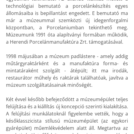
technológiai bemutató a porcelánkészítés egyes
állomásaiba is bepillantást engedett. E bemutató ma
már a múzeummal szemközti új idegenforgalmi
központban, a Porcelaniumban tekinthető meg.
Múzeumunk 1991 óta alapítványi formában működik,
a Herendi Porcelánmanufaktúra Zrt. támogatásával.
1998 májusában a múzeum padlástere - amely addig
műtárgyraktárként és a manufaktúra forma- és
mintatáraként szolgált - átépült; itt ma irodák,
restaurátor műhely és raktárak találhatóak, javítva a
múzeum szolgáltatásainak minőségét.
Két évvel később befejeződött a múzeumépület teljes
felújítása és a kiállítás új koncepció szerinti kialakítása.
A felújítási munkálatoknál figyelembe vették, hogy a
későklasszicista stílusú múzeumépület (az egykori
gyárépület) műemlékvédelem alatt áll. Megtartva az