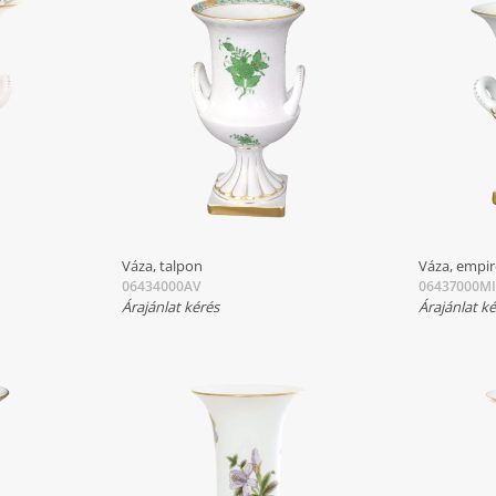
Váza, talpon
Váza, empir
06434000AV
06437000MI
Árajánlat kérés
Árajánlat k