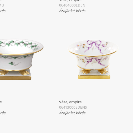
MU
06404000EDEN
érés
Árajánlat kérés
re
Váza, empire
06413000EDENS
érés
Árajánlat kérés