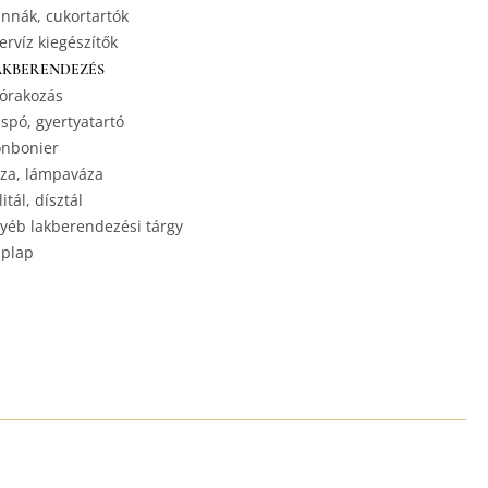
nnák, cukortartók
ervíz kiegészítők
AKBERENDEZÉS
órakozás
spó, gyertyatartó
nbonier
za, lámpaváza
litál, dísztál
yéb lakberendezési tárgy
plap