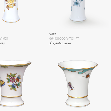
Váza
V-MX1
06443000O-V-TQ1-PT
érés
Árajánlat kérés