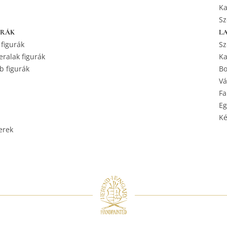
Ka
Sz
URÁK
L
 figurák
Sz
ralak figurák
Ka
b figurák
Bo
Vá
Fa
Eg
Ké
erek