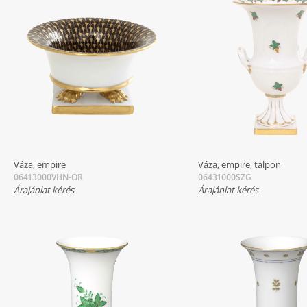
Váza, empire
Váza, empire, talpon
06413000VHN-OR
06431000SZG
Árajánlat kérés
Árajánlat kérés