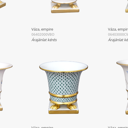
Váza, empire
Váza, empi
06402000VBO
06403000C
Árajánlat kérés
Árajánlat k
Váza, empire
Váza, empi