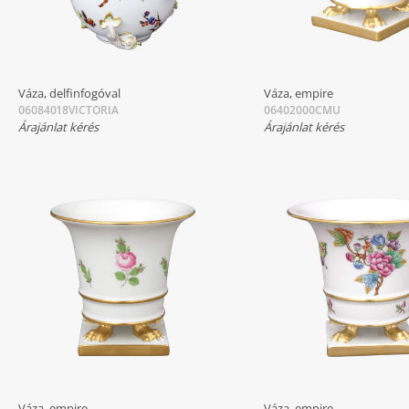
Váza, delfinfogóval
Váza, empire
06084018VICTORIA
06402000CMU
Árajánlat kérés
Árajánlat kérés
Váza, empire
Váza, empire