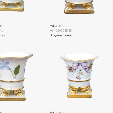
re
Váza, empire
MU
06403000EDEN
érés
Árajánlat kérés
re
Váza, empire