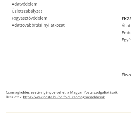
Adatvédelem
Üzletszabályzat
Fogyasztóvédelem
FIG
Adattovábbítási nyilatkozat
Állat
Embe
Egyé
Éksz
Csomagküldés esetén igénybe veheti a Magyar Posta szolgáltatásait.
Részletek:
https://www.posta.hu/belfoldi_csomagmegoldasok