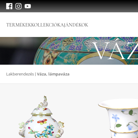
TERMÉKEK
KOLLEKCIÓK
AJÁNDÉKOK
VÁ
Lakberendezés
Váza, lámpaváza