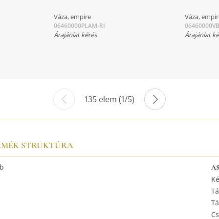
Váza, empire
Váza, empi
06460000PLAM-RI
06460000V
Árajánlat kérés
Árajánlat k
135 elem (1/5)
RMÉK STRUKTÚRA
b
A
Ké
Tá
Tá
Cs