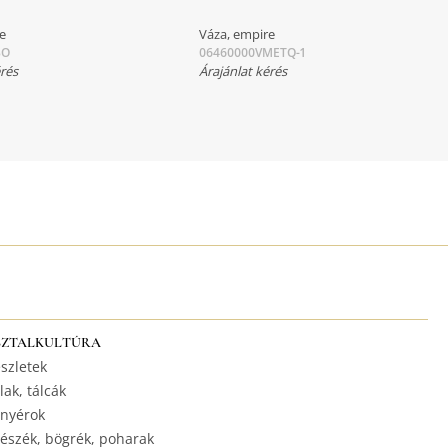
re
Váza, empire
BO
06460000VMETQ-1
érés
Árajánlat kérés
SZTALKULTÚRA
szletek
lak, tálcák
nyérok
észék, bögrék, poharak