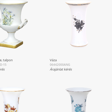
e, talpon
Váza
D-15
06442000ANG
érés
Árajánlat kérés