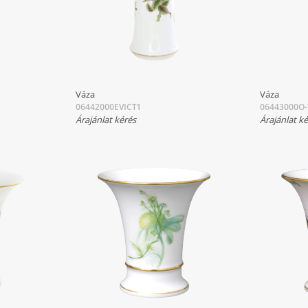
Váza
Váza
06442000EVICT1
06443000O-
Árajánlat kérés
Árajánlat k