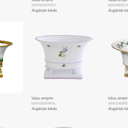
06403000VHFV
06404000C
Árajánlat kérés
Árajánlat k
Váza, empire
Váza, empi
06410000VRHL
06412000PE
Árajánlat kérés
Árajánlat k