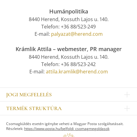
Humánpolitika
8440 Herend, Kossuth Lajos u. 140.
Telefon: +36 88/523-249
E-mail:
palyazat@herend.com
Krámlik Attila – webmester, PR manager
8440 Herend, Kossuth Lajos u. 140.
Telefon: +36 88/523-242
E-mail:
attila.kramlik@herend.com
JOGI MEGFELELÉS
Impresszum
TERMÉK STRUKTÚRA
Kapcsolat
Egyéb
Munkatársak
Csomagküldés esetén igénybe veheti a Magyar Posta szolgáltatásait.
ASZTALKULTÚRA
Jogi nyilatkozat
Részletek:
https://www.posta.hu/belfoldi_csomagmegoldasok
Készletek
TI