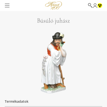
Búsúló juhász
Termékadatok