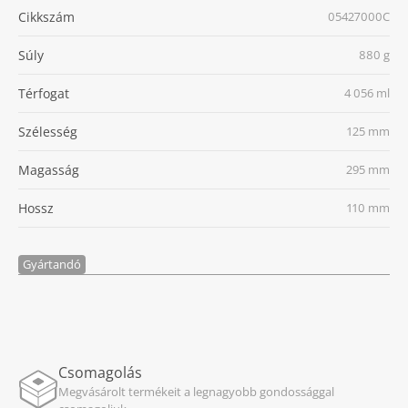
Cikkszám
05427000C
Súly
880 g
Térfogat
4 056 ml
Szélesség
125 mm
Magasság
295 mm
Hossz
110 mm
Gyártandó
Csomagolás
Megvásárolt termékeit a legnagyobb gondossággal