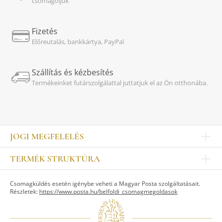
csomagoljuk
Fizetés
Előreutalás, bankkártya, PayPal
Szállítás és kézbesítés
Termékeinket futárszolgálattal juttatjuk el az Ön otthonába.
JOGI MEGFELELÉS
Impresszum
TERMÉK STRUKTÚRA
Kapcsolat
Egyéb
Munkatársak
Csomagküldés esetén igénybe veheti a Magyar Posta szolgáltatásait.
ASZTALKULTÚRA
Jogi nyilatkozat
Részletek:
https://www.posta.hu/belfoldi_csomagmegoldasok
Készletek
TI
Tálak, tálcák
Adatvédelem