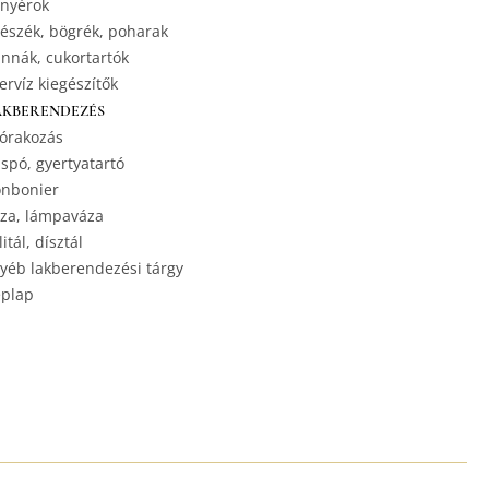
nyérok
észék, bögrék, poharak
nnák, cukortartók
ervíz kiegészítők
AKBERENDEZÉS
órakozás
spó, gyertyatartó
nbonier
za, lámpaváza
litál, dísztál
yéb lakberendezési tárgy
plap