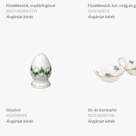
Főzelékestál, madárfogóval
Főzelékestál, kül. virág és
00051005RO-ETV1
00051066CD
Árajánlat kérés
Árajánlat kérés
Sószóró
Só- és borstartó
00249000PE
00253000ETON
Árajánlat kérés
Árajánlat kérés