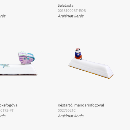
Salátástál
00181000BT-EOB
érés
Árajánlat kérés
epkefogóval
Késtartó, mandarinfogóval
ICTF2-PT
00276021C
érés
Árajánlat kérés