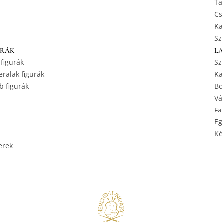
Tá
Cs
Ka
Sz
URÁK
L
 figurák
Sz
ralak figurák
Ka
b figurák
Bo
Vá
Fa
Eg
Ké
erek