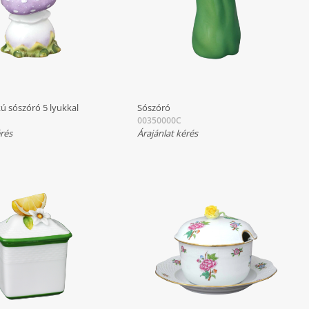
ú sószóró 5 lyukkal
Sószóró
00350000C
érés
Árajánlat kérés