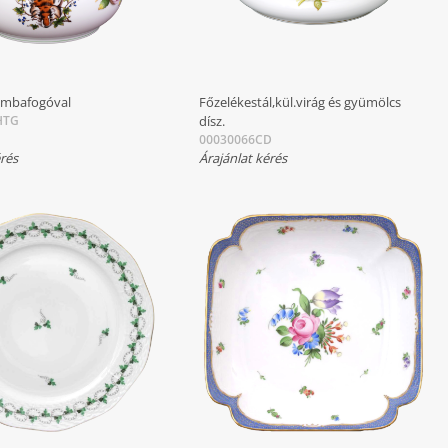
gombafogóval
Főzelékestál,kül.virág és gyümölcs
HTG
dísz.
00030066CD
érés
Árajánlat kérés