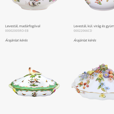
Levestál, madárfogóval
Levestál, kül. virág és gyüm
00002005RO-EB
00022066CD
Árajánlat kérés
Árajánlat kérés