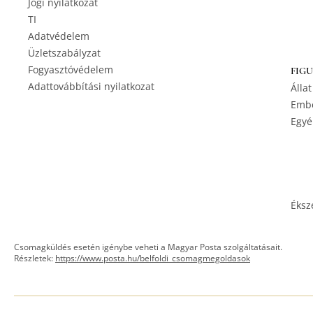
Jogi nyilatkozat
TI
Adatvédelem
Üzletszabályzat
Fogyasztóvédelem
FIG
Adattovábbítási nyilatkozat
Állat
Embe
Egyé
Éksz
Csomagküldés esetén igénybe veheti a Magyar Posta szolgáltatásait.
Részletek:
https://www.posta.hu/belfoldi_csomagmegoldasok