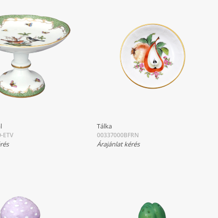
l
Tálka
-ETV
00337000BFRN
érés
Árajánlat kérés