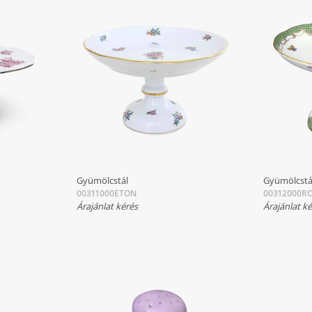
Gyümölcstál
Gyümölcstá
00311000ETON
00312000RO
Árajánlat kérés
Árajánlat k